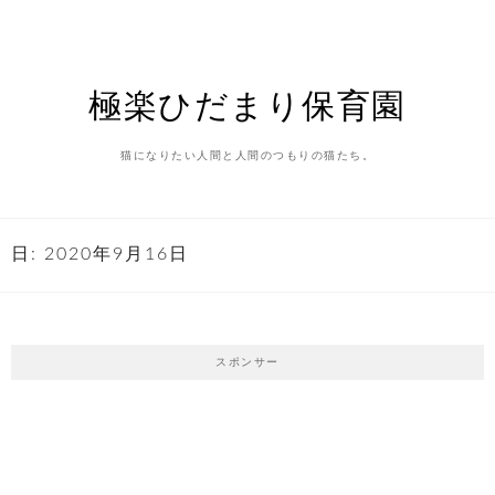
Skip
to
content
極楽ひだまり保育園
猫になりたい人間と人間のつもりの猫たち。
日:
2020年9月16日
スポンサー