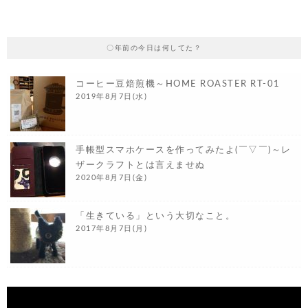
〇年前の今日は何してた？
コーヒー豆焙煎機～HOME ROASTER RT-01
2019年8月7日(水)
手帳型スマホケースを作ってみたよ(￣▽￣)～レ
ザークラフトとは言えませぬ
2020年8月7日(金)
「生きている」という大切なこと。
2017年8月7日(月)
動