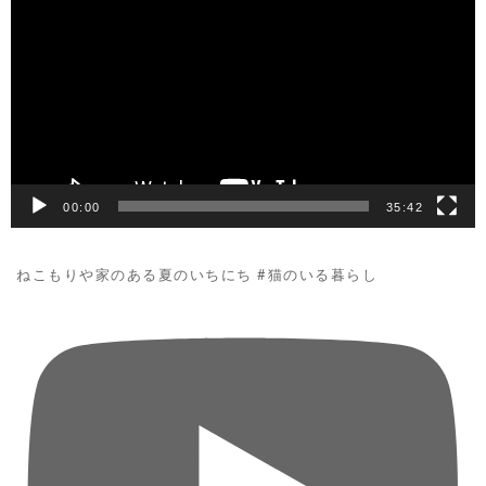
画
プ
レ
ー
ヤ
ー
00:00
35:42
ねこもりや家のある夏のいちにち #猫のいる暮らし