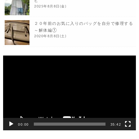
ピ
2025年8月8日(金)
２０年前のお気に入りのバッグを自分で修理する
～解体編①
2020年8月8日(土)
動
画
プ
レ
ー
ヤ
ー
00:00
35:42