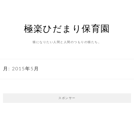
Skip
to
content
極楽ひだまり保育園
猫になりたい人間と人間のつもりの猫たち。
月:
2015年5月
スポンサー