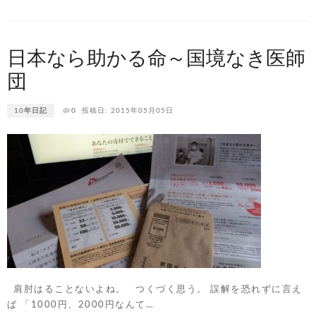
日本なら助かる命～国境なき医師
団
10年日記
0
投稿日: 2015年05月05日
肩肘はることないよね。 つくづく思う。 誤解を恐れずに言え
ば 「1000円、2000円なんて…