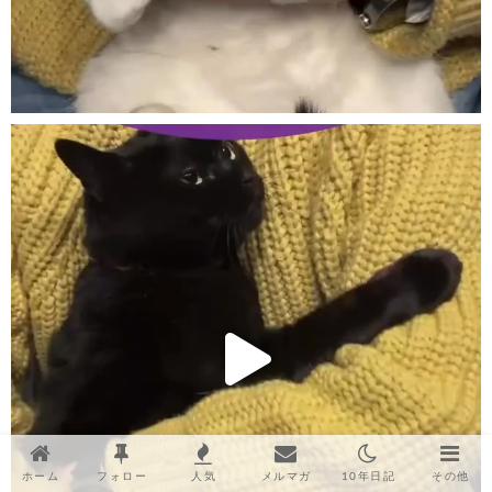
ホーム
フォロー
人気
メルマガ
10年日記
その他