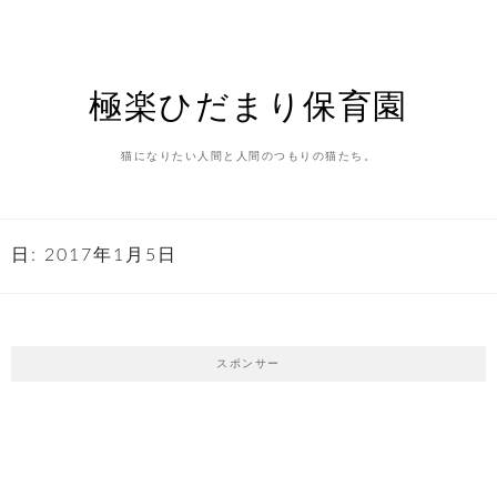
Skip
to
content
極楽ひだまり保育園
猫になりたい人間と人間のつもりの猫たち。
日:
2017年1月5日
スポンサー