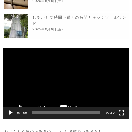
2020年8月8日(土)
しあわせな時間〜猫との時間とキャミソールワン
ピ
2025年8月8日(金)
動
画
プ
レ
ー
ヤ
ー
00:00
35:42
ねこもりや家のある夏のいちにち #猫のいる暮らし