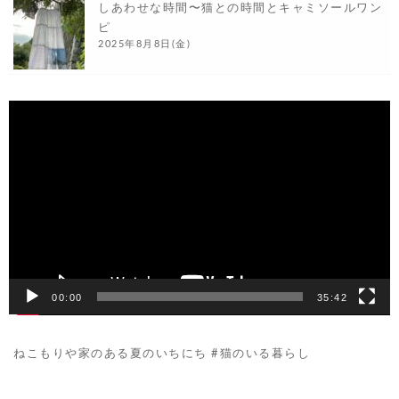
しあわせな時間〜猫との時間とキャミソールワン
ピ
2025年8月8日(金)
動
画
プ
レ
ー
ヤ
ー
00:00
35:42
ねこもりや家のある夏のいちにち #猫のいる暮らし