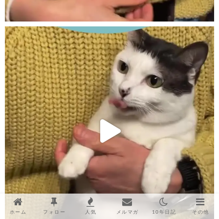
ホーム
フォロー
人気
メルマガ
10年日記
その他