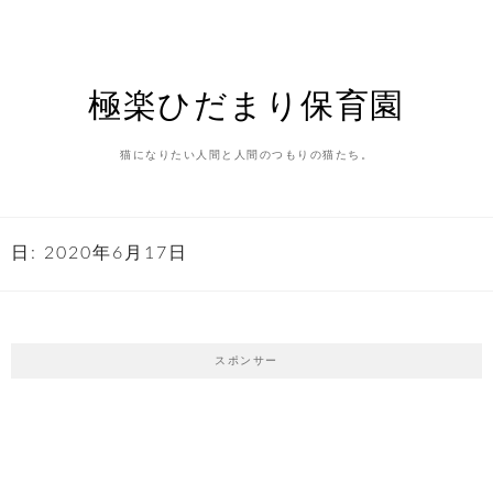
Skip
to
content
極楽ひだまり保育園
猫になりたい人間と人間のつもりの猫たち。
日:
2020年6月17日
スポンサー