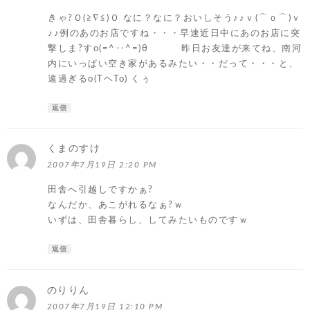
きゃ?Ｏ(≧∇≦)Ｏ なに？なに？おいしそう♪♪ｖ(⌒ｏ⌒)ｖ
♪♪例のあのお店ですね・・・早速近日中にあのお店に突
撃しま?すo(=^‥^=)θ 昨日お友達が来てね、南河
内にいっぱい空き家があるみたい・・だって・・・と、
遠過ぎるo(TヘTo) くぅ
返信
くまのすけ
よ
り:
2007年7月19日 2:20 PM
田舎へ引越しですかぁ?
なんだか、あこがれるなぁ?ｗ
いずは、田舎暮らし、してみたいものですｗ
返信
のりりん
よ
り:
2007年7月19日 12:10 PM