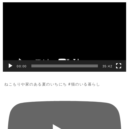
動
画
プ
レ
ー
ヤ
ー
00:00
35:42
ねこもりや家のある夏のいちにち #猫のいる暮らし