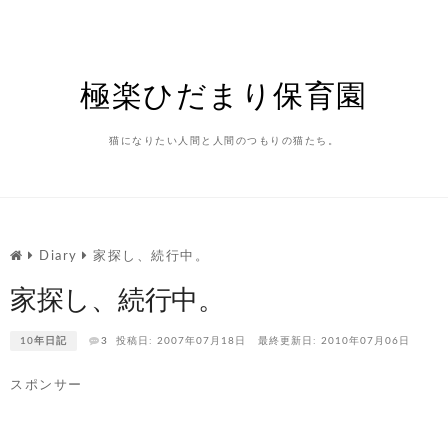
Skip
to
content
極楽ひだまり保育園
猫になりたい人間と人間のつもりの猫たち。
Diary
家探し、続行中。
家探し、続行中。
10年日記
3
投稿日: 2007年07月18日
最終更新日: 2010年07月06日
スポンサー