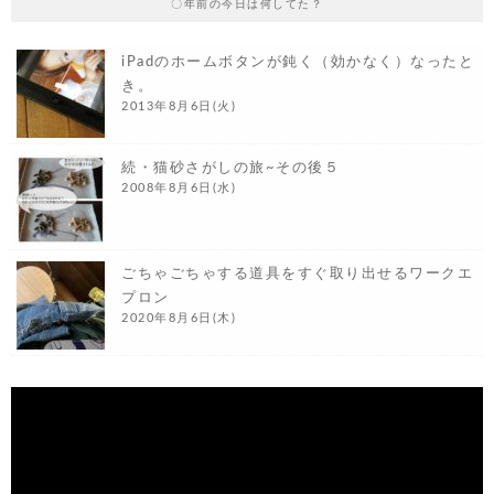
〇年前の今日は何してた？
iPadのホームボタンが鈍く（効かなく）なったと
き。
2013年8月6日(火)
続・猫砂さがしの旅~その後５
2008年8月6日(水)
ごちゃごちゃする道具をすぐ取り出せるワークエ
プロン
2020年8月6日(木)
動
画
プ
レ