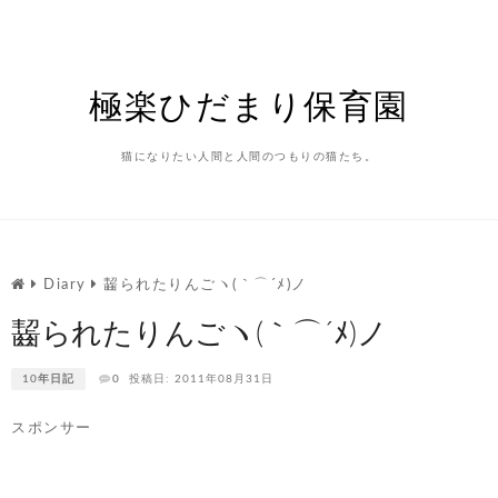
Skip
to
content
極楽ひだまり保育園
猫になりたい人間と人間のつもりの猫たち。
Diary
齧られたりんごヽ(｀⌒´ﾒ)ノ
齧られたりんごヽ(｀⌒´ﾒ)ノ
10年日記
0
投稿日: 2011年08月31日
スポンサー