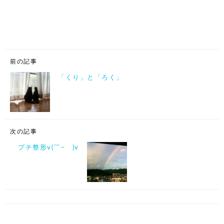
前の記事
「くり」と「ろく」
次の記事
プチ整形v(￣ｰ￣)v