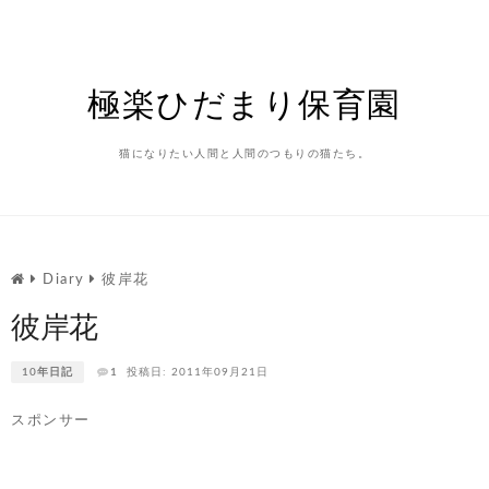
Skip
to
content
極楽ひだまり保育園
猫になりたい人間と人間のつもりの猫たち。
Diary
彼岸花
彼岸花
10年日記
1
投稿日: 2011年09月21日
スポンサー