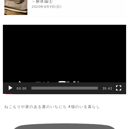
～解体編②
2020年8月9日(日)
動
画
プ
レ
ー
ヤ
ー
00:00
35:42
ねこもりや家のある夏のいちにち #猫のいる暮らし