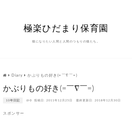
Skip
to
content
極楽ひだまり保育園
猫になりたい人間と人間のつもりの猫たち。
Diary
かぶりもの好き(=￣∇￣=)
かぶりもの好き(=￣∇￣=)
10年日記
0
投稿日: 2011年12月25日
最終更新日: 2018年12月30日
スポンサー