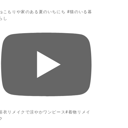
ねこもりや家のある夏のいちにち #猫のいる暮
らし
浴衣リメイクで涼やかワンピース#着物リメイ
ク