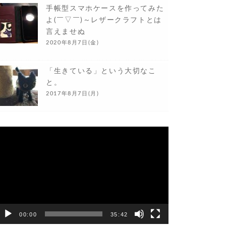
手帳型スマホケースを作ってみた
よ(￣▽￣)～レザークラフトとは
言えませぬ
2020年8月7日(金)
「生きている」という大切なこ
と。
2017年8月7日(月)
動
画
プ
レ
ー
ヤ
ー
00:00
35:42