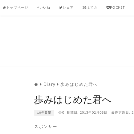
Skip
トップページ
いいね
シェア
はてぶ
POCKET
to
content
Diary
歩みはじめた君へ
歩みはじめた君へ
0
投稿日: 2013年02月08日
最終更新日: 2
10年日記
スポンサー