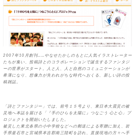
2007年10月創刊……やなせたかしのもとに人気イラストレーター
たちが集い、投稿詩とのコラボレーションで誕生するファンタジ
ーの世界がスタート。人と人、人と自然のコミュニケーションが
希薄になり、想像力が失われがちな時代へおくる、新しい詩の投
稿雑誌。
「詩とファンタジー」では、前号１５号より、東日本大震災の被
災地へ本誌を届ける「『手のひらを太陽に』つなごう 心と心」プ
ロジェクトを開始いたしました。
被災した東北各県の小中学校などへの郵送による寄贈に加え、岩
手県釜石市と宮城県本吉郡南三陸町を訪れ、直接現地の方々へ手