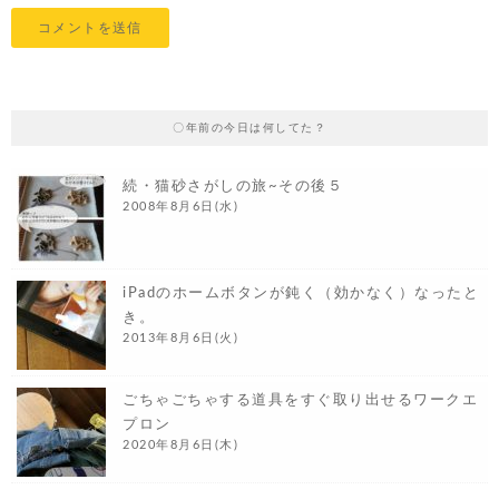
〇年前の今日は何してた？
続・猫砂さがしの旅~その後５
2008年8月6日(水)
iPadのホームボタンが鈍く（効かなく）なったと
き。
2013年8月6日(火)
ごちゃごちゃする道具をすぐ取り出せるワークエ
プロン
2020年8月6日(木)