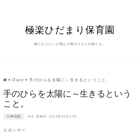
Skip
to
content
極楽ひだまり保育園
猫になりたい人間と人間のつもりの猫たち。
Diary
手のひらを太陽に～生きるということ。
手のひらを太陽に～生きるという
こと。
10年日記
0
投稿日: 2013年10月17日
スポンサー