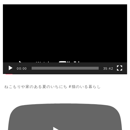
動
画
プ
レ
ー
ヤ
ー
00:00
35:42
ねこもりや家のある夏のいちにち #猫のいる暮らし