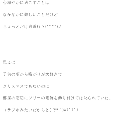
心穏やかに過ごすことは
なかなかに難しいことだけど
ちょっとだけ逃避行ヽ(*^^*)ノ
思えば
子供の頃から暗がりが大好きで
クリスマスでもないのに
部屋の窓辺にツリーの電飾を飾り付けては叱られていた。
（ラブホみたいだからと( ´艸｀)ﾑﾌﾟﾌﾟ）