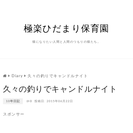
Skip
to
content
極楽ひだまり保育園
猫になりたい人間と人間のつもりの猫たち。
Diary
久々の釣りでキャンドルナイト
久々の釣りでキャンドルナイト
10年日記
0
投稿日: 2015年06月22日
スポンサー