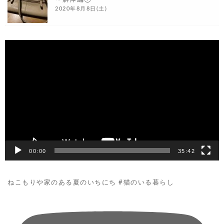
2020年8月8日(土)
動
画
プ
レ
ー
ヤ
ー
00:00
35:42
ねこもりや家のある夏のいちにち #猫のいる暮らし