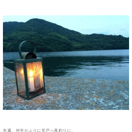
先週、何年かぶりに笠戸へ夜釣りに。