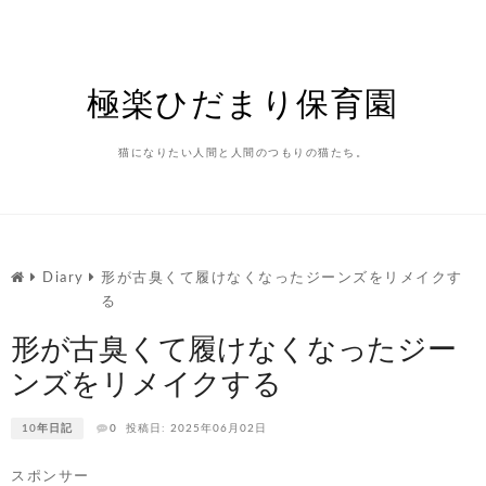
Skip
to
content
極楽ひだまり保育園
猫になりたい人間と人間のつもりの猫たち。
Diary
形が古臭くて履けなくなったジーンズをリメイクす
る
形が古臭くて履けなくなったジー
ンズをリメイクする
10年日記
0
投稿日: 2025年06月02日
スポンサー