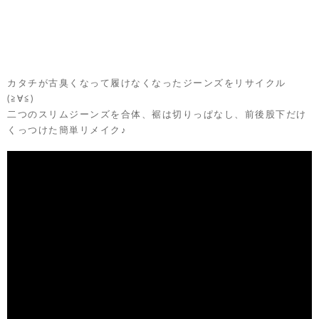
カタチが古臭くなって履けなくなったジーンズをリサイクル
(≧∀≦)
二つのスリムジーンズを合体、裾は切りっぱなし、前後股下だけ
くっつけた簡単リメイク♪