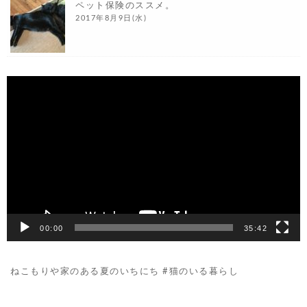
ペット保険のススメ。
2017年8月9日(水)
動
画
プ
レ
ー
ヤ
ー
00:00
35:42
ねこもりや家のある夏のいちにち #猫のいる暮らし