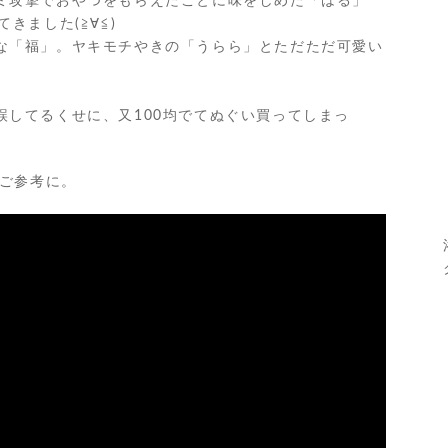
ミ攻撃でおやつをもらえたことに味をしめた「はる」
きました(≧∀≦)
な「福」。ヤキモチやきの「うらら」とただただ可愛い
誤してるくせに、又100均でてぬぐい買ってしまっ
がご参考に。