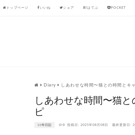
Skip
トップページ
いいね
シェア
はてぶ
POCKET
to
content
Diary
しあわせな時間〜猫との時間とキ
しあわせな時間〜猫と
ピ
0
投稿日: 2025年08月08日
最終更新日: 2
10年日記