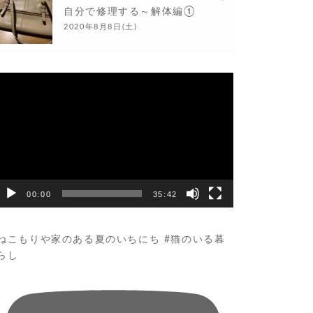
自分で修理する～解体編①
2020年8月8日(土)
動
画
プ
レ
ー
ヤ
ー
00:00
35:42
ねこもりや家のある夏のいちにち #猫のいる暮
らし