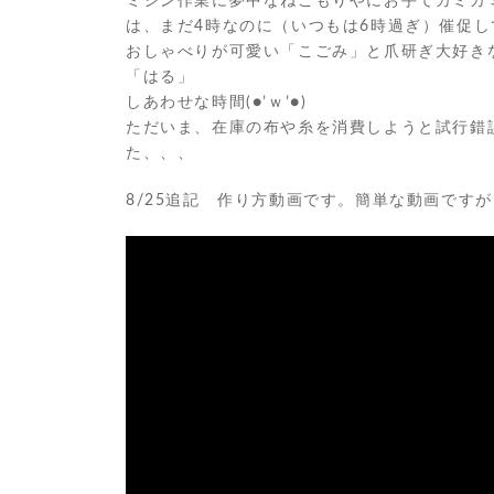
ミシン作業に夢中なねこもりやにお手てカミカ
は、まだ4時なのに（いつもは6時過ぎ）催促して
おしゃべりが可愛い「こごみ」と爪研ぎ大好き
「はる」
しあわせな時間(●’ｗ’●)
ただいま、在庫の布や糸を消費しようと試行錯
た、、、
8/25追記 作り方動画です。簡単な動画です