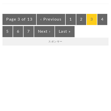
Page 3 of 13
‹ Previous
1
2
3
4
5
6
7
Next ›
Last »
スポンサー