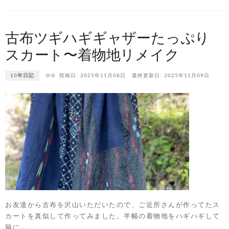
古布ツギハギギャザーたっぷり
スカート〜着物地リメイク
10年日記
0
投稿日: 2025年11月08日
最終更新日: 2025年11月09日
お友達から古布を沢山いただいたので、ご近所さんが作ってたス
カートを真似して作ってみました。半幅の着物地をハギハギして
脇に…