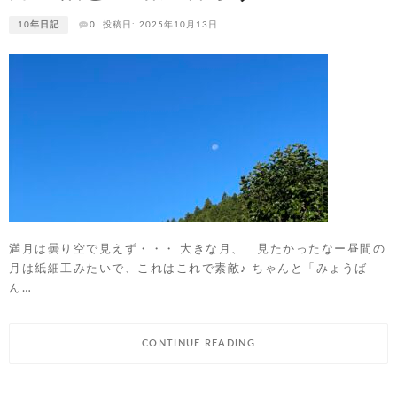
10年日記
0
投稿日: 2025年10月13日
満月は曇り空で見えず・・・ 大きな月、 見たかったなー昼間の
月は紙細工みたいで、これはこれで素敵♪ ちゃんと「みょうば
ん…
CONTINUE READING