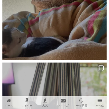
ホーム
フォロー
人気
メルマガ
10年日記
その他