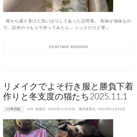
母から譲り受けた洗いばりしてあった訪問着。 色味が地味なの
で、試作のつもりで作ってみたら… シックだけど華…
CONTINUE READING
リメイクでよそ行き服と勝負下着
作りと冬支度の猫たち2025.11.1
10年日記
0
投稿日: 2025年11月05日
最終更新日: 2025年11月06日