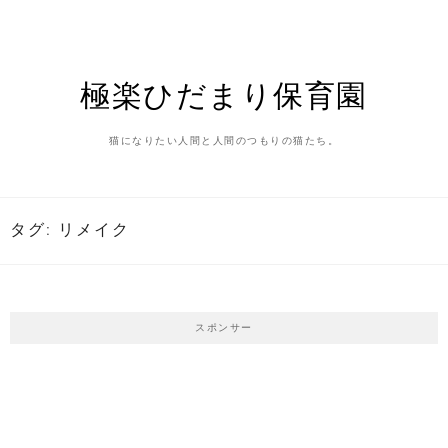
Skip
to
content
極楽ひだまり保育園
猫になりたい人間と人間のつもりの猫たち。
タグ:
リメイク
スポンサー