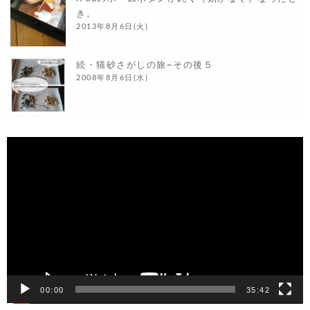
き。
2013年8月6日(火)
続・猫砂さがしの旅~その後５
2008年8月6日(水)
動
画
プ
レ
ー
ヤ
ー
00:00
35:42