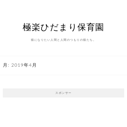
Skip
to
content
極楽ひだまり保育園
猫になりたい人間と人間のつもりの猫たち。
月:
2019年4月
スポンサー