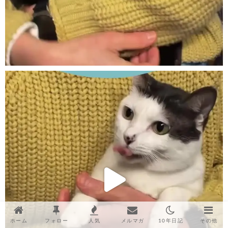
ホーム
フォロー
人気
メルマガ
10年日記
その他