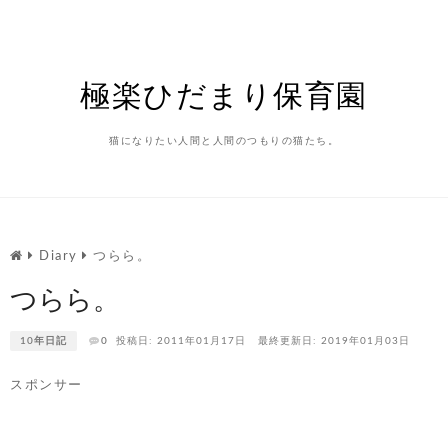
Skip
to
content
極楽ひだまり保育園
猫になりたい人間と人間のつもりの猫たち。
Diary
つらら。
つらら。
10年日記
0
投稿日: 2011年01月17日
最終更新日: 2019年01月03日
スポンサー