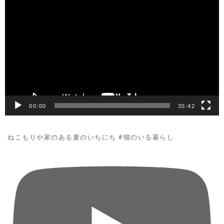
動
画
プ
レ
ー
ヤ
ー
00:00
35:42
ねこもりや家のある夏のいちにち #猫のいる暮らし