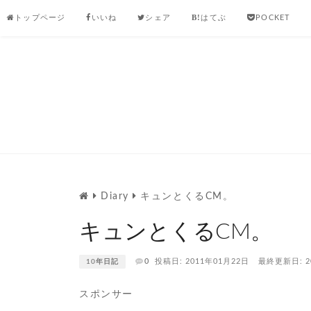
Skip
トップページ
いいね
シェア
はてぶ
POCKET
to
content
Diary
キュンとくるCM。
キュンとくるCM。
0
投稿日: 2011年01月22日
最終更新日: 2
10年日記
スポンサー