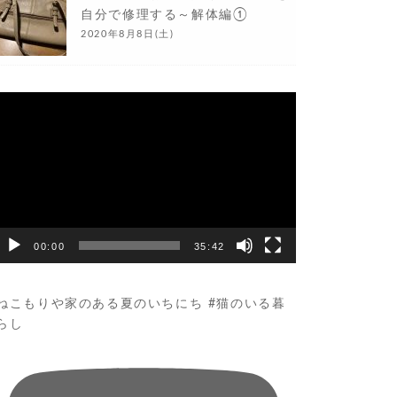
自分で修理する～解体編①
2020年8月8日(土)
動
画
プ
レ
ー
ヤ
ー
00:00
35:42
ねこもりや家のある夏のいちにち #猫のいる暮
らし