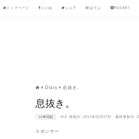
Skip
トップページ
いいね
シェア
はてぶ
POCKET
to
content
Diary
息抜き。
息抜き。
2
投稿日: 2011年02月07日
最終更新日: 2
10年日記
スポンサー