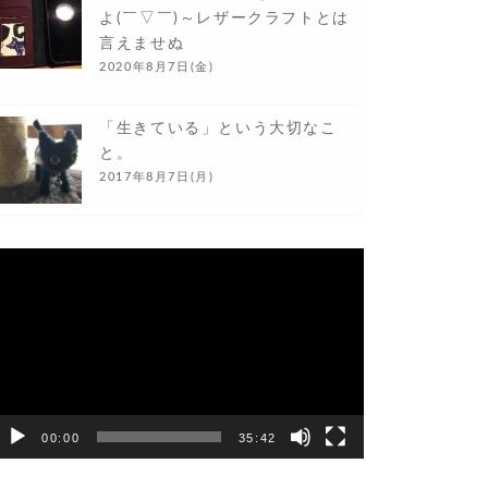
よ(￣▽￣)～レザークラフトとは
言えませぬ
2020年8月7日(金)
「生きている」という大切なこ
と。
2017年8月7日(月)
動
画
プ
レ
ー
ヤ
ー
00:00
35:42