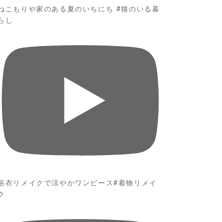
ねこもりや家のある夏のいちにち #猫のいる暮
らし
浴衣リメイクで涼やかワンピース#着物リメイ
ク