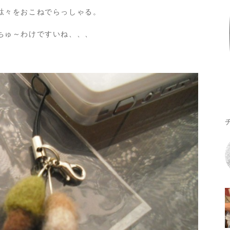
駄々をおこねでらっしゃる。
ちゅ～わけですいね、、、