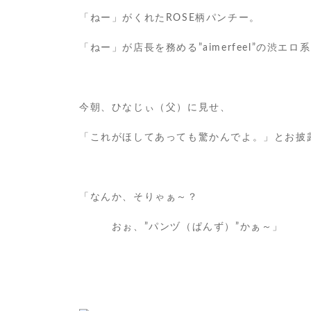
「ねー」がくれたROSE柄パンチー。
「ねー」が店長を務める”aimerfeel”の渋エロ
今朝、ひなじぃ（父）に見せ、
「これがほしてあっても驚かんでよ。」とお披
「なんか、そりゃぁ～？
おぉ、”パンヅ（ぱんず）”かぁ～」