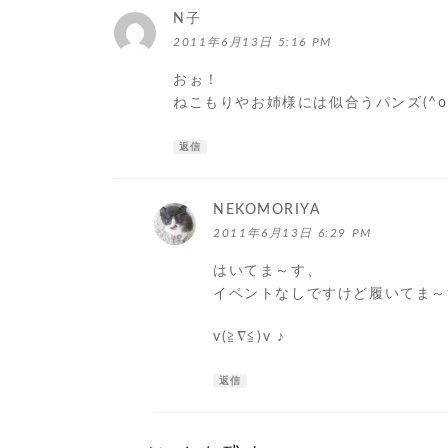
N子
よ
り:
2011年6月13日 5:16 PM
おぉ！
ねこもりやお姉様には似合うパンズ(^o
返信
NEKOMORIYA
よ
り:
2011年6月13日 6:29 PM
はいてま～す、
イベントなしですけど履いてま～
v(≧∇≦)v ♪
返信