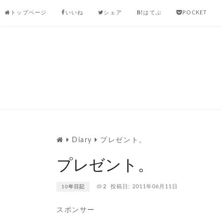
Skip
トップページ
いいね
シェア
はてぶ
POCKET
to
content
Diary
プレゼント。
プレゼント。
2
投稿日: 2011年06月11日
10年日記
スポンサー