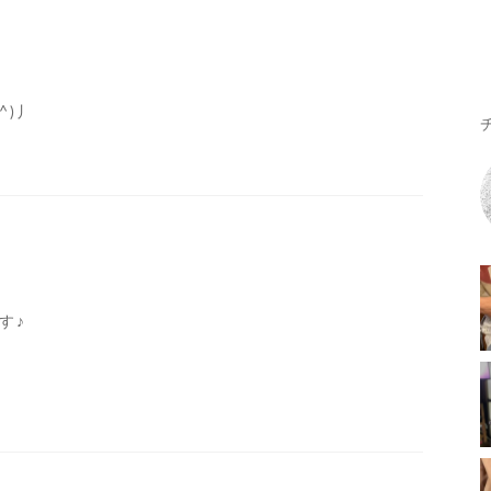
^)丿
す♪