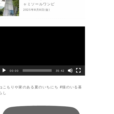
ャミソールワンピ
2025年8月8日(金)
動
画
プ
レ
ー
ヤ
ー
00:00
35:42
ねこもりや家のある夏のいちにち #猫のいる暮
らし