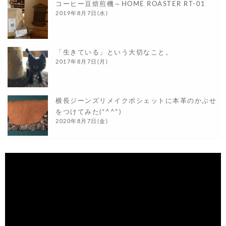
コーヒー豆焙煎機～HOME ROASTER RT-01
2019年8月7日(水)
「生きている」という大切なこと。
2017年8月7日(月)
横長ジーンズリメイクポシェットに本革のかぶせ
をつけてみた(*^^*)
2020年8月7日(金)
動
画
プ
レ
ー
ヤ
ー