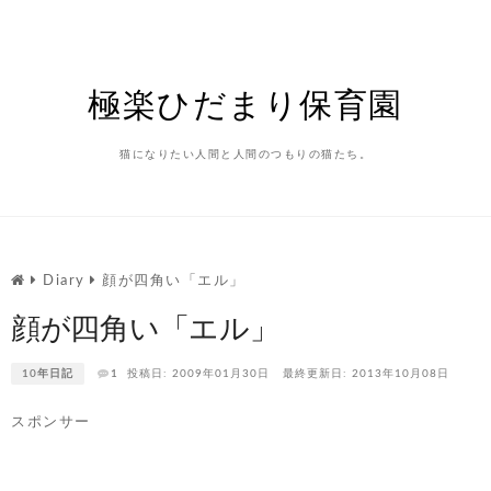
Skip
to
content
極楽ひだまり保育園
猫になりたい人間と人間のつもりの猫たち。
Diary
顔が四角い「エル」
顔が四角い「エル」
10年日記
1
投稿日: 2009年01月30日
最終更新日: 2013年10月08日
スポンサー