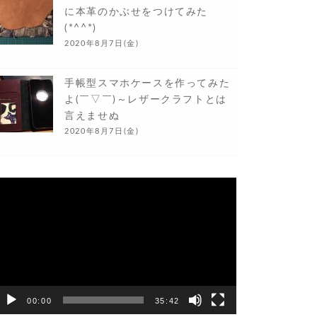
に本革のかぶせをつけてみた
(*^^*)
2020年8月7日(金)
手帳型スマホケースを作ってみた
よ(￣▽￣)～レザークラフトとは
言えませぬ
2020年8月7日(金)
動
画
プ
レ
ー
ヤ
ー
00:00
35:42