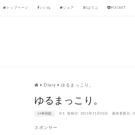
Skip
トップページ
いいね
シェア
はてぶ
POCKET
to
content
Diary
ゆるまっこり。
ゆるまっこり。
1
投稿日: 2011年11月03日
最終更新日: 2
10年日記
スポンサー