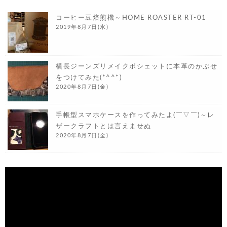
コーヒー豆焙煎機～HOME ROASTER RT-01
2019年8月7日(水)
横長ジーンズリメイクポシェットに本革のかぶせ
をつけてみた(*^^*)
2020年8月7日(金)
手帳型スマホケースを作ってみたよ(￣▽￣)～レ
ザークラフトとは言えませぬ
2020年8月7日(金)
動
画
プ
レ
ー