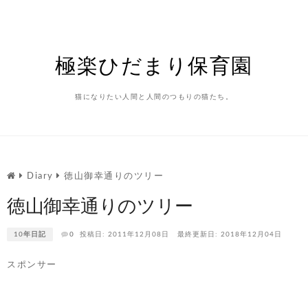
Skip
to
content
極楽ひだまり保育園
猫になりたい人間と人間のつもりの猫たち。
Diary
徳山御幸通りのツリー
徳山御幸通りのツリー
10年日記
0
投稿日: 2011年12月08日
最終更新日: 2018年12月04日
スポンサー