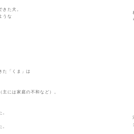
できた犬。
ような
きた「くま」は
（主には家庭の不和など）。
た。
た。