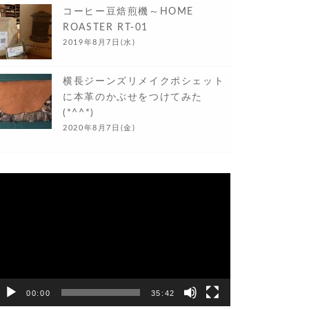
コーヒー豆焙煎機～HOME
ROASTER RT-01
2019年8月7日(水)
横長ジーンズリメイクポシェット
に本革のかぶせをつけてみた
(*^^*)
2020年8月7日(金)
動
画
プ
レ
ー
ヤ
ー
00:00
35:42