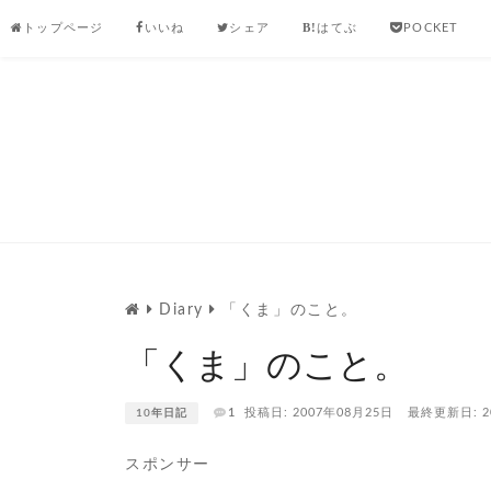
Skip
トップページ
いいね
シェア
はてぶ
POCKET
to
content
Diary
「くま」のこと。
「くま」のこと。
1
投稿日: 2007年08月25日
最終更新日: 2
10年日記
スポンサー