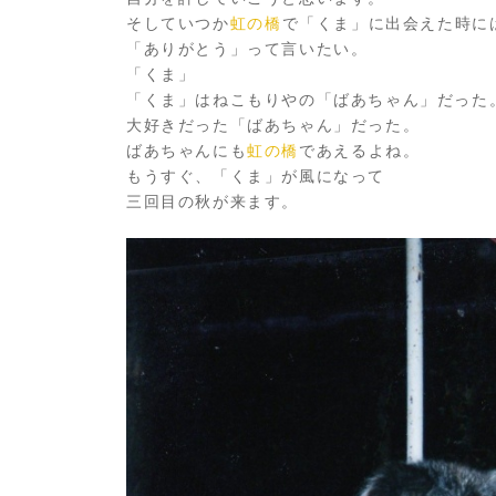
そしていつか
虹の橋
で「くま」に出会えた時に
「ありがとう」って言いたい。
「くま」
「くま」はねこもりやの「ばあちゃん」だった
大好きだった「ばあちゃん」だった。
ばあちゃんにも
虹の橋
であえるよね。
もうすぐ、「くま」が風になって
三回目の秋が来ます。