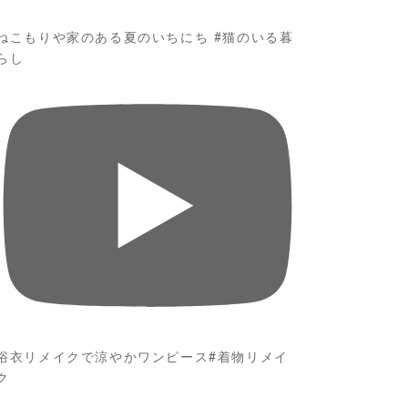
ねこもりや家のある夏のいちにち #猫のいる暮
らし
浴衣リメイクで涼やかワンピース#着物リメイ
ク