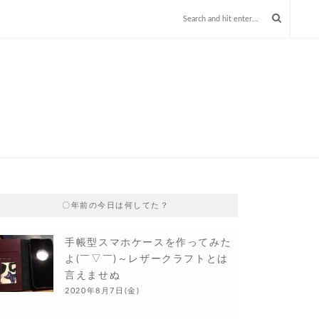
〇年前の今日は何してた？
手帳型スマホケースを作ってみた
よ(￣▽￣)～レザークラフトとは
言えませぬ
2020年8月7日(金)