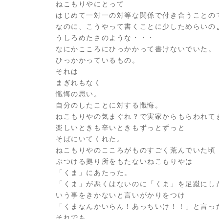
ねこもりやにとって
はじめて一対一の対等な関係で付き合うことの
なのに、こうやって書くことに少しためらいの
うしろめたさのような・・・
なにかこころにひっかかって書けないでいた。
ひっかかっているもの。
それは
まぎれもなく
懺悔の思い。
自分のしたことに対する懺悔。
ねこもりやの気まぐれ？で実家からもらわれて
楽しいときも辛いときもずっとずっと
そばにいてくれた。
ねこもりやのこころがものすごく荒んでいた頃
ぶつける拠り所をもたないねこもりやは
「くま」にあたった。
「くま」が悪くはないのに「くま」を足蹴にし
いう事をきかないと言いがかりをつけ
「くまなんかいらん！あっちいけ！！」と言っ
それでも