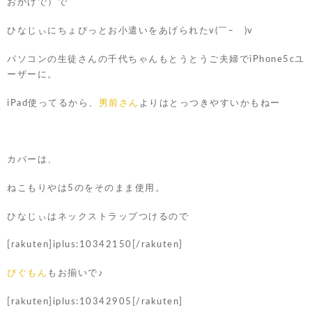
おかげで）で
ひなじぃにちょびっとお小遣いをあげられたv(￣ｰ￣)v
パソコンの生徒さんの千代ちゃんもとうとうご夫婦でiPhone5cユ
ーザーに。
iPad使ってるから、
男前さん
よりはとっつきやすいかもねー
カバーは、
ねこもりやは5のをそのまま使用。
ひなじぃはネックストラップつけるので
[rakuten]iplus:10342150[/rakuten]
ぴぐもん
もお揃いで♪
[rakuten]iplus:10342905[/rakuten]