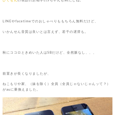
ぴぐもん
の長話のお相手のSちゃんもauだしね。
LINEやfacetimeでのおしゃべりももちろん無料だけど、
いかんせん音質は良いとは言えず、若干の遅滞も。
秋にココロときめいた人はSBだけど、全然脈なし、、、
前置きが長くなりましたが、
ねこもりや家、（妹を除く）全員（全員じゃないじゃんッて？）
がauに乗換えました。