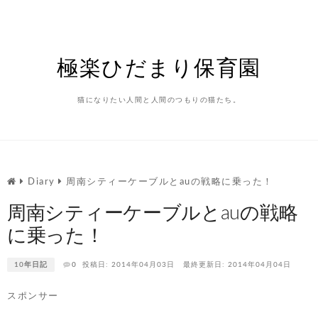
Skip
to
content
極楽ひだまり保育園
猫になりたい人間と人間のつもりの猫たち。
Diary
周南シティーケーブルとauの戦略に乗った！
周南シティーケーブルとauの戦略
に乗った！
10年日記
0
投稿日: 2014年04月03日
最終更新日: 2014年04月04日
スポンサー