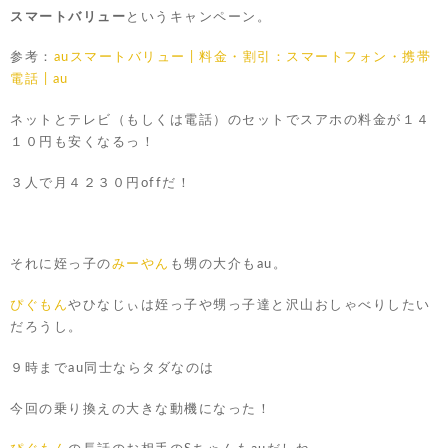
スマートバリュー
というキャンペーン。
参考：
auスマートバリュー | 料金・割引：スマートフォン・携帯
電話 | au
ネットとテレビ（もしくは電話）のセットでスアホの料金が１４
１０円も安くなるっ！
３人で月４２３０円offだ！
それに姪っ子の
みーやん
も甥の大介もau。
ぴぐもん
やひなじぃは姪っ子や甥っ子達と沢山おしゃべりしたい
だろうし。
９時までau同士ならタダなのは
今回の乗り換えの大きな動機になった！