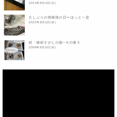
2013年8月6日(火)
久しぶりの雨模様の日〜ほっと一息
2025年8月6日(水)
続・猫砂さがしの旅~その後５
2008年8月6日(水)
動
画
プ
レ
ー
ヤ
ー