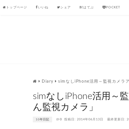
Skip
トップページ
いいね
シェア
はてぶ
POCKET
to
content
Diary
simなしiPhone活用～監視カ
simなしiPhone活
ん監視カメラ」
0
投稿日: 2014年06月13日
最終更新日: 2
10年日記