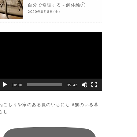
自分で修理する～解体編①
2020年8月8日(土)
動
画
プ
レ
ー
ヤ
ー
00:00
35:42
ねこもりや家のある夏のいちにち #猫のいる暮
らし