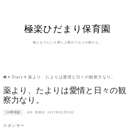
Skip
to
content
極楽ひだまり保育園
猫になりたい人間と人間のつもりの猫たち。
Diary
薬より、たよりは愛情と日々の観察力なり。
薬より、たよりは愛情と日々の観
察力なり。
10年日記
0
投稿日: 2017年02月05日
スポンサー