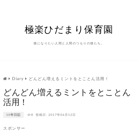
Skip
to
content
極楽ひだまり保育園
猫になりたい人間と人間のつもりの猫たち。
Diary
どんどん増えるミントをとことん活用！
どんどん増えるミントをとことん
活用！
10年日記
0
投稿日: 2017年06月12日
スポンサー