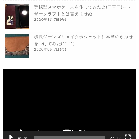
手帳型スマホケースを作ってみたよ(￣▽￣)～レ
ザークラフトとは言えませぬ
2020年8月7日(金)
横長ジーンズリメイクポシェットに本革のかぶせ
をつけてみた(*^^*)
2020年8月7日(金)
動
画
プ
レ
ー
ヤ
ー
00:00
35:42