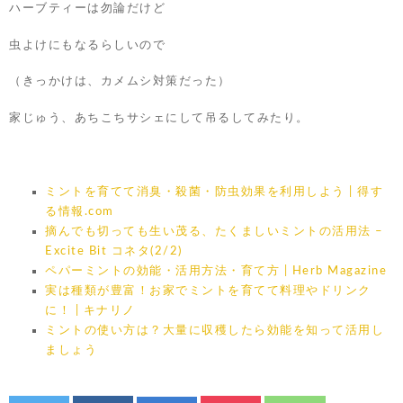
ハーブティーは勿論だけど
虫よけにもなるらしいので
（きっかけは、カメムシ対策だった）
家じゅう、あちこちサシェにして吊るしてみたり。
ミントを育てて消臭・殺菌・防虫効果を利用しよう | 得す
る情報.com
摘んでも切っても生い茂る、たくましいミントの活用法 –
Excite Bit コネタ(2/2)
ペパーミントの効能・活用方法・育て方 | Herb Magazine
実は種類が豊富！お家でミントを育てて料理やドリンク
に！ | キナリノ
ミントの使い方は？大量に収穫したら効能を知って活用し
ましょう