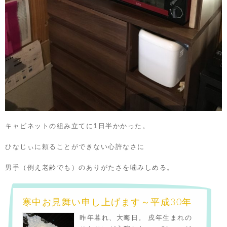
キャビネットの組み立てに1日半かかった。
ひなじぃに頼ることができない心許なさに
男手（例え老齢でも）のありがたさを噛みしめる。
寒中お見舞い申し上げます～平成30年
昨年暮れ、大晦日。 戌年生まれの