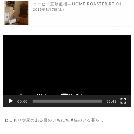
コーヒー豆焙煎機～HOME ROASTER RT-01
2019年8月7日(水)
動
画
プ
レ
ー
ヤ
ー
00:00
35:42
ねこもりや家のある夏のいちにち #猫のいる暮らし