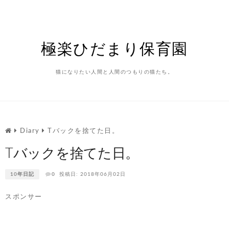
Skip
to
content
極楽ひだまり保育園
猫になりたい人間と人間のつもりの猫たち。
Diary
Tバックを捨てた日。
Tバックを捨てた日。
10年日記
0
投稿日: 2018年06月02日
スポンサー