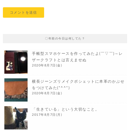
〇年前の今日は何してた？
手帳型スマホケースを作ってみたよ(￣▽￣)～レ
ザークラフトとは言えませぬ
2020年8月7日(金)
横長ジーンズリメイクポシェットに本革のかぶせ
をつけてみた(*^^*)
2020年8月7日(金)
「生きている」という大切なこと。
2017年8月7日(月)