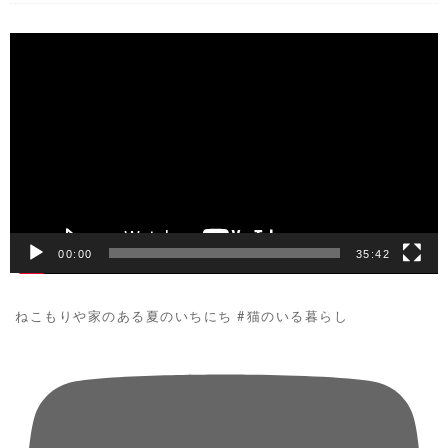
動
画
プ
レ
ー
ヤ
ー
00:00
35:42
ねこもりや家のある夏のいちにち #猫のいる暮らし