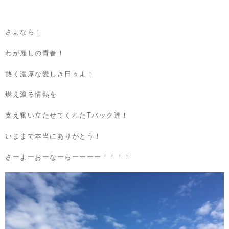
さよなら！
わが麗しの青春！
熱く濃厚な愛しき日々よ！
燃え滾る情熱を
支え奮い立たせてくれたTバック達！
いままで本当にありがとう！
さーよーおーなーらーーーー！！！！