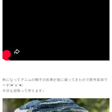
秋になってデニムの帽子の在庫が急に減ってきたので新作追加で
ーす(●’ｗ’●)
今日も頑張って作ります♪