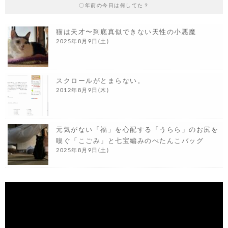
〇年前の今日は何してた？
猫は天才〜到底真似できない天性の小悪魔
2025年8月9日(土)
スクロールがとまらない。
2012年8月9日(木)
元気がない「福」を心配する「うらら」のお尻を
嗅ぐ「こごみ」と七宝編みのぺたんこバッグ
2025年8月9日(土)
動
画
プ
レ