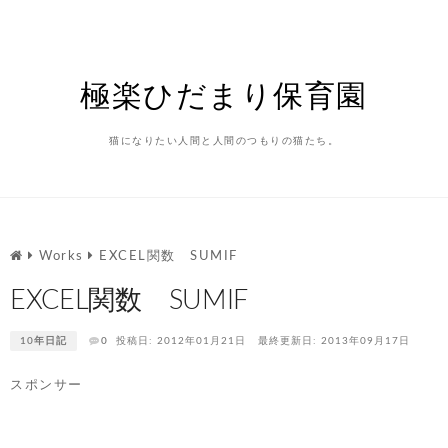
Skip
to
content
極楽ひだまり保育園
猫になりたい人間と人間のつもりの猫たち。
Works
EXCEL関数 SUMIF
EXCEL関数 SUMIF
10年日記
0
投稿日: 2012年01月21日
最終更新日: 2013年09月17日
スポンサー