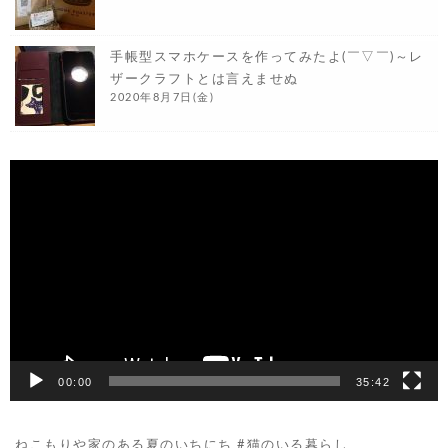
手帳型スマホケースを作ってみたよ(￣▽￣)～レ
ザークラフトとは言えませぬ
2020年8月7日(金)
動
画
プ
レ
ー
ヤ
ー
00:00
35:42
ねこもりや家のある夏のいちにち #猫のいる暮らし