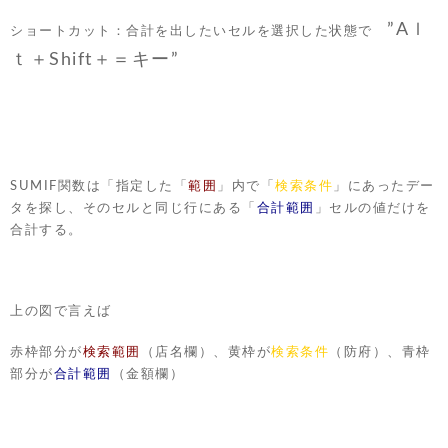
”Aｌ
ショートカット：合計を出したいセルを選択した状態で
ｔ＋Shift＋＝キー”
SUMIF関数は「指定した「
範囲
」内で「
検索条件
」にあったデー
タを探し、そのセルと同じ行にある「
合計範囲
」セルの値だけを
合計する。
上の図で言えば
赤枠部分が
検索範囲
（店名欄）、黄枠が
検索条件
（防府）、青枠
部分が
合計範囲
（金額欄）