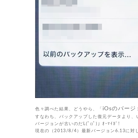
iOsのバー
色々調べた結果、どうやら、「
すなわち、バックアップした復元データより、いま
バージョンが古いのだL(ﾟ□ﾟ)」ｵｰﾏｲｶﾞ!
現在の（2013/8/4）最新バージョン6.13に対し