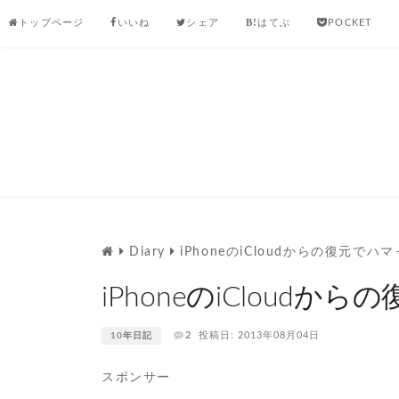
Skip
トップページ
いいね
シェア
はてぶ
POCKET
to
content
Diary
iPhoneのiCloudからの復元でハ
iPhoneのiCloud
2
投稿日: 2013年08月04日
10年日記
スポンサー