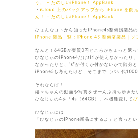
う。 – たのしいiPhone！ AppBank
・
iCloud 上のバックアップから iPhone 
ん！ – たのしいiPhone！ AppBank
ひょんなコトから知ったiPhone4s整備済製品
iPhone 製品一覧：iPhone 4S 整備済製
なんと！64GBが実質0円どころかちょっと返
ひなじぃのiPhone4だけsiriが使えなかったり
なかったりと、”s”が付くか付かないかで随分
iPhone5も考えたけど、そこまで（パケ代1
それならば！
縷々ちゃんの動画や写真をぜーんぶ持ち歩きた
ひなじぃの4を「4s（64GB）」へ機種変して
ぴ
ひなじぃには
「ひなじぃのiPhone新品にするよ」と言っとい