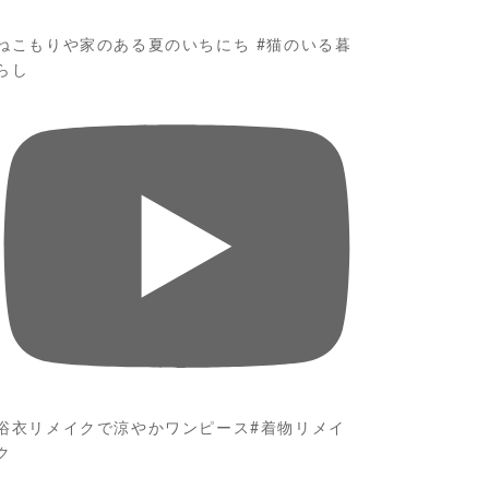
ねこもりや家のある夏のいちにち #猫のいる暮
らし
浴衣リメイクで涼やかワンピース#着物リメイ
ク