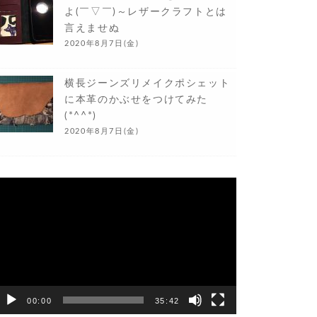
よ(￣▽￣)～レザークラフトとは
言えませぬ
2020年8月7日(金)
横長ジーンズリメイクポシェット
に本革のかぶせをつけてみた
(*^^*)
2020年8月7日(金)
動
画
プ
レ
ー
ヤ
ー
00:00
35:42