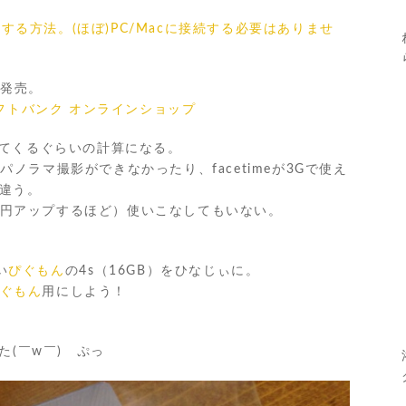
を復元する方法。(ほぼ)PC/Macに接続する必要はありませ
の発売。
品｜ソフトバンク オンラインショップ
ってくるぐらいの計算になる。
、パノラマ撮影ができなかったり、facetimeが3Gで使え
と違う。
000円アップするほど）使いこなしてもいない。
い
ぴぐもん
の4s（16GB）をひなじぃに。
ぐもん
用にしよう！
た(￣w￣) ぷっ