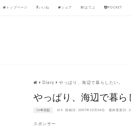
Skip
トップページ
いいね
シェア
はてぶ
POCKET
to
content
Diary
やっぱり、海辺で暮らしたい。
やっぱり、海辺で暮ら
5
投稿日: 2007年10月04日
最終更新日: 2
10年日記
スポンサー