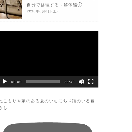
自分で修理する～解体編①
2020年8月8日(土)
動
画
プ
レ
ー
ヤ
ー
00:00
35:42
ねこもりや家のある夏のいちにち #猫のいる暮
らし