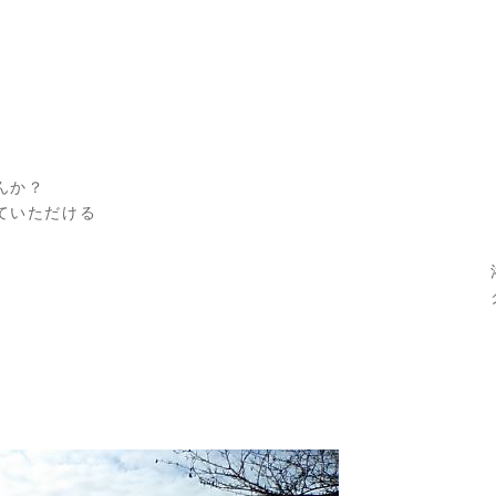
。
んか？
ていただける