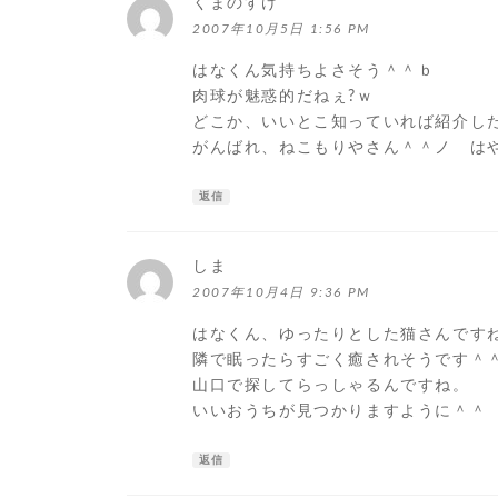
くまのすけ
よ
り:
2007年10月5日 1:56 PM
はなくん気持ちよさそう＾＾ｂ
肉球が魅惑的だねぇ?ｗ
どこか、いいとこ知っていれば紹介し
がんばれ、ねこもりやさん＾＾ノ は
返信
しま
よ
り:
2007年10月4日 9:36 PM
はなくん、ゆったりとした猫さんです
隣で眠ったらすごく癒されそうです＾
山口で探してらっしゃるんですね。
いいおうちが見つかりますように＾＾
返信