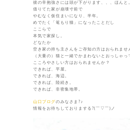
彼の辛抱強さには頭が下がります、、、ほんと
借りてた家が崩壊寸前で
やむなく仮住まいになり、半年。
めでたく「篭もり猫」になったことだし
ここらで
本気で家探し。
どなたか
空き家の持ち主さんをご存知の方はおられませ
（大量の）猫と一緒でかまわないとおっしゃっ
こころやさしい方はおられませんか？
できれば、平屋。
できれば、海辺。
できれば、陸続き。
できれば、非密集地帯。
山口ブログ
のみなさま?♪
情報をお待ちしておりまする?(￣▽￣)ノ