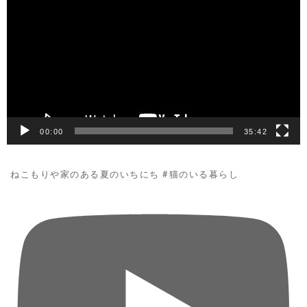
画
プ
レ
ー
ヤ
ー
00:00
35:42
ねこもりや家のある夏のいちにち #猫のいる暮らし