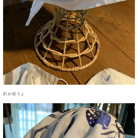
斜め後ろ↓