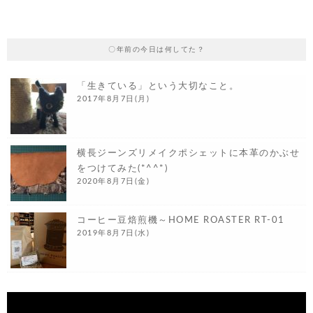
〇年前の今日は何してた？
「生きている」という大切なこと。
2017年8月7日(月)
横長ジーンズリメイクポシェットに本革のかぶせ
をつけてみた(*^^*)
2020年8月7日(金)
コーヒー豆焙煎機～HOME ROASTER RT-01
2019年8月7日(水)
動