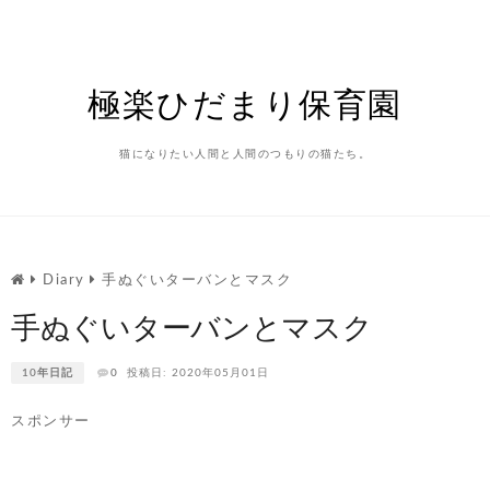
Skip
to
content
極楽ひだまり保育園
猫になりたい人間と人間のつもりの猫たち。
Diary
手ぬぐいターバンとマスク
手ぬぐいターバンとマスク
10年日記
0
投稿日: 2020年05月01日
スポンサー