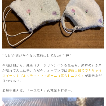
”もも”が喜びそうなお花柄にしてみた( *´艸｀)
今朝は朝から、紅茶（ダージリン）パンを仕込み、納戸の引き戸
が壊れて大工仕事、ただ今、オーブンでは
卵白１個でできちゃう
スイーツ！ブルッティ・マ・ボーニ（暮らしニスタ）
が出来上が
りつつあり。
必殺手抜き技、「一気焼き」の荒業を行使中。