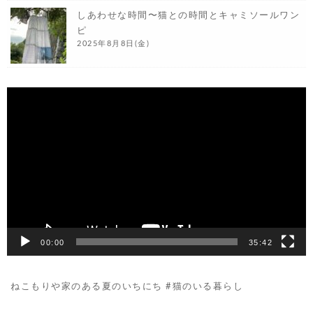
しあわせな時間〜猫との時間とキャミソールワン
ピ
2025年8月8日(金)
動
画
プ
レ
ー
ヤ
ー
00:00
35:42
ねこもりや家のある夏のいちにち #猫のいる暮らし