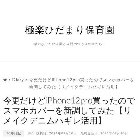
Skip
to
content
極楽ひだまり保育園
猫になりたい人間と人間のつもりの猫たち。
Diary
今更だけどiPhone12pro買ったのでスマホカバーを
新調してみた【リメイクデニムハギレ活用】
今更だけどiPhone12pro買ったので
スマホカバーを新調してみた【リ
メイクデニムハギレ活用】
10年日記
0
投稿日: 2021年07月10日
最終更新日: 2021年07月10日