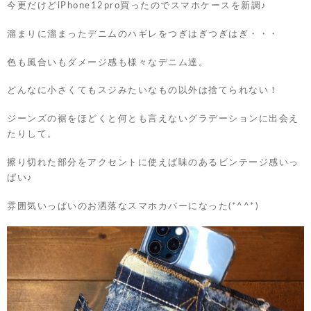
今更だけどiPhone12pro買ったのでスマホケースを新調♪
溜まりに溜まったデニムのハギレをつぎはぎつぎはぎ・・・
色も風合いもダメージ感も様々なデニム達。
どんなに小さくてもスジみたいなもの以外は捨てられない！
ジーンズの裾をほどくと何とも言えないグラデーションに出会え
たりして。
擦り切れた部分をアクセントに使えば味のあるビンテージ感いっ
ぱい♪
雰囲気いっぱいのお洒落なスマホカバーになった(*^^*)