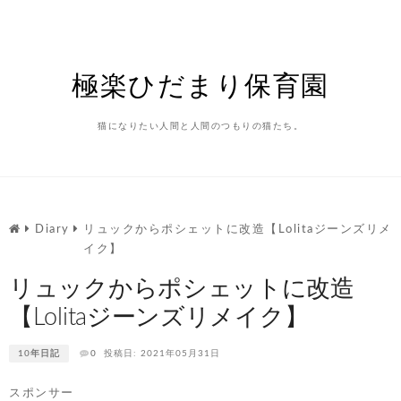
Skip
to
content
極楽ひだまり保育園
猫になりたい人間と人間のつもりの猫たち。
Diary
リュックからポシェットに改造【Lolitaジーンズリメ
イク】
リュックからポシェットに改造
【Lolitaジーンズリメイク】
10年日記
0
投稿日: 2021年05月31日
スポンサー