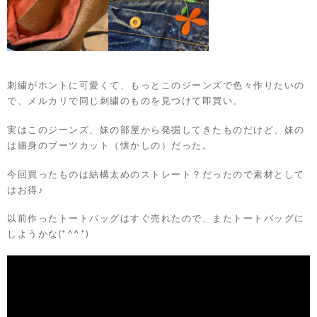
刺繍がホントに可愛くて、もっとこのジーンズで色々作りたいの
で、メルカリで同じ刺繍のものを見つけて即買い。
実はこのジーンズ、妹の部屋から発掘してきたものだけど、妹の
は細身のブーツカット（懐かしの）だった。
今回買ったものは結構太めのストレート？だったので素材として
はお得♪
以前作ったトートバッグはすぐ売れたので、またトートバッグに
しようかな(*^^*)