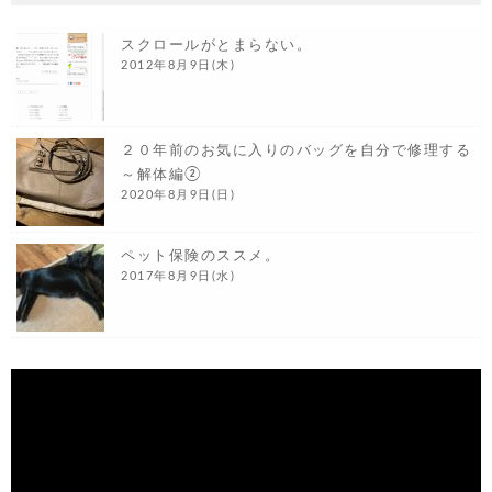
スクロールがとまらない。
2012年8月9日(木)
２０年前のお気に入りのバッグを自分で修理する
～解体編②
2020年8月9日(日)
ペット保険のススメ。
2017年8月9日(水)
動
画
プ
レ
ー